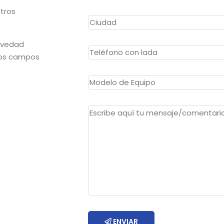
stros
revedad
 los campos
ENVIAR