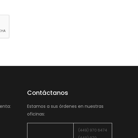
Contáctanos
enta:
Estamos a sus órdenes en nuestras
oficinas:
(449) 970 6474
(449) 970