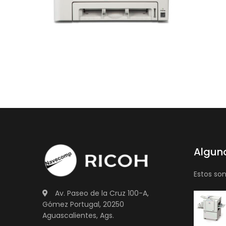
Algun
Estos so
Av. Paseo de la Cruz 100-A,
Gómez Portugal, 20250
Aguascalientes, Ags.