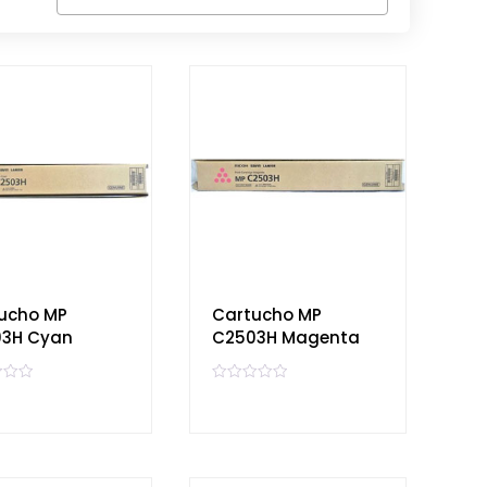
ucho MP
Cartucho MP
3H Cyan
C2503H Magenta
V
a
l
o
r
a
d
o