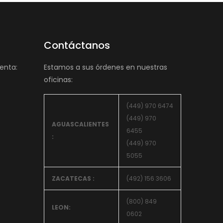
Contáctanos
enta:
Estamos a sus órdenes en nuestras
oficinas:
(449) 970 6474
(449) 970
AGUASCALIENTES
6455
:
(449) 970
5055
ZACATECAS :
(492) 156 3606
(800) 849
LEON:
0602