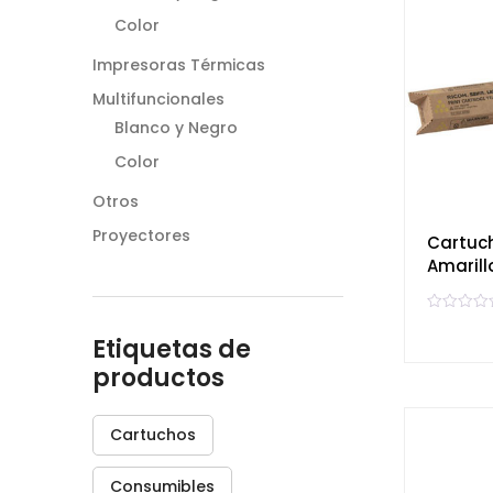
e
Color
n
0
d
Impresoras Térmicas
e
5
Multifuncionales
Blanco y Negro
Color
Otros
Proyectores
Cartuc
Amarill
V
a
Etiquetas de
l
o
productos
r
a
d
o
e
Cartuchos
n
0
d
e
Consumibles
5