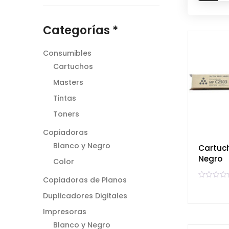
Categorías *
Consumibles
Cartuchos
Masters
Tintas
Toners
Copiadoras
Blanco y Negro
Cartuc
Negro
Color
Copiadoras de Planos
V
a
Duplicadores Digitales
l
o
r
Impresoras
a
d
Blanco y Negro
o