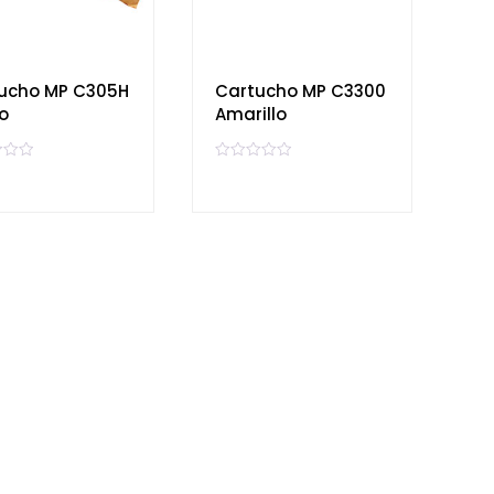
ucho MP C305H
Cartucho MP C3300
o
Amarillo
V
a
l
o
r
a
d
o
e
n
0
d
e
5