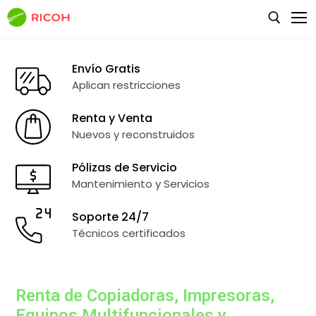
Envío Gratis
Aplican restricciones
Navecomp
Tienda
Main Home
Renta y Venta
Nuevos y reconstruidos
Blog
Single Product
Pólizas de Servicio
Tienda
Pages
Blog Grid
Mantenimiento y Servicios
Default Kit
Blog Layouts
About
Soporte 24/7
Técnicos certificados
Favoritos
Contáctanos | Aguascalientes | Zacatecas | León |
Blog Left Sidebar
Guanajuato
My Cart
Blog No Sidebar
404 Not Found
Renta de Copiadoras, Impresoras,
Wishlist
Blog Right Sidebar
Equipos Multifuncionales y