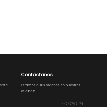
Contáctanos
enta:
Estamos a sus órdenes en nuestras
oficinas:
(449) 970 6474