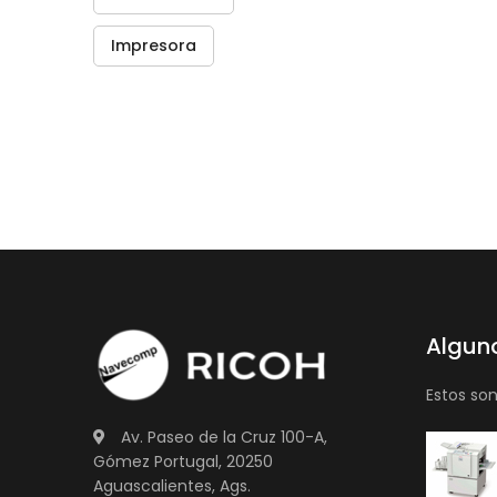
Impresora
Algun
Estos so
Av. Paseo de la Cruz 100-A,
Gómez Portugal, 20250
Aguascalientes, Ags.