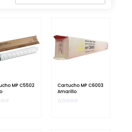
ucho MP C5502
Cartucho MP C6003
o
Amarillo
V
a
l
o
r
a
d
o