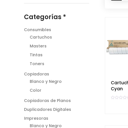
Categorías *
Consumibles
Cartuchos
Masters
Tintas
Toners
Copiadoras
Blanco y Negro
Cartuc
Cyan
Color
Copiadoras de Planos
V
a
Duplicadores Digitales
l
o
r
Impresoras
a
d
Blanco y Negro
o