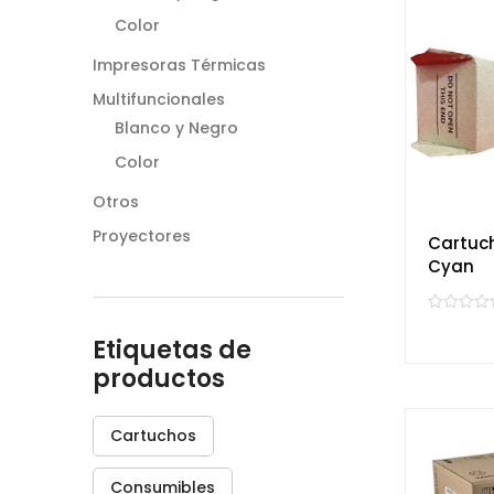
e
Color
n
0
d
Impresoras Térmicas
e
5
Multifuncionales
Blanco y Negro
Color
Otros
Proyectores
Cartuc
Cyan
V
a
Etiquetas de
l
o
productos
r
a
d
o
e
Cartuchos
n
0
d
e
Consumibles
5