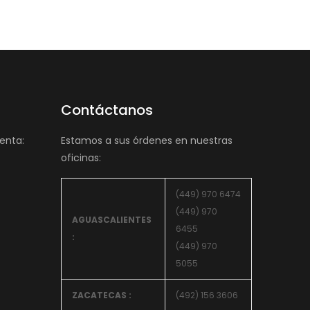
Contáctanos
enta:
Estamos a sus órdenes en nuestras
oficinas:
(449) 970 6474
(449) 970
AGUASCALIENTES
6455
:
(449) 970
5055
ZACATECAS :
(492) 156 3606