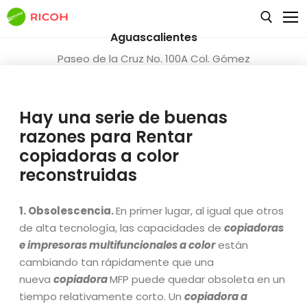
Aguascalientes
Paseo de la Cruz No. 100A Col. Gómez
Portugal Aguascalientes, Ags., C.P. 20250
Navecomp
Teléfono(s) y fax:
(449) 970 6474
(449)
Tienda
Main Home
Hay una serie de buenas
970 6455
(449) 970 5055
razones para Rentar
Blog
Single Product
copiadoras a color
reconstruidas
Tienda
Pages
Blog Grid
Default Kit
Blog Layouts
About
1. Obsolescencia.
En primer lugar, al igual que otros
de alta tecnología, las capacidades de
copiadoras
Favoritos
Contáctanos | Aguascalientes | Zacatecas | León |
Blog Left Sidebar
e impresoras multifuncionales a color
están
Guanajuato
My Cart
Blog No Sidebar
cambiando tan rápidamente que una
404 Not Found
nueva
copiadora
MFP puede quedar obsoleta en un
Wishlist
Blog Right Sidebar
tiempo relativamente corto. Un
copiadora a