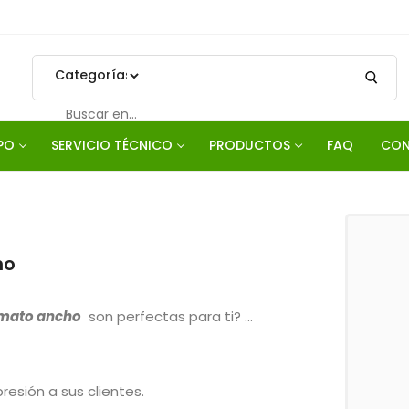
PO
SERVICIO TÉCNICO
PRODUCTOS
FAQ
CON
Aguascalientes
la Cruz No. 100A Col. Gómez Portugal Aguascalientes, Ags., 
fono(s) y fax:
(449) 970 6474
(449) 970 6455
(449) 970
ho
rmato ancho
son perfectas para ti? …
esión a sus clientes.