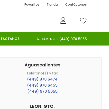
Favoritos
Tienda
Contáctenos
TÁCTANOS
LLÁMENOS: (449) 970 5055
C.P. 20250
Aguascalientes
 5055
Teléfono(s) y fax:
(449) 970 6474
(449) 970 6455
(449) 970 5055
LEON, GTO.