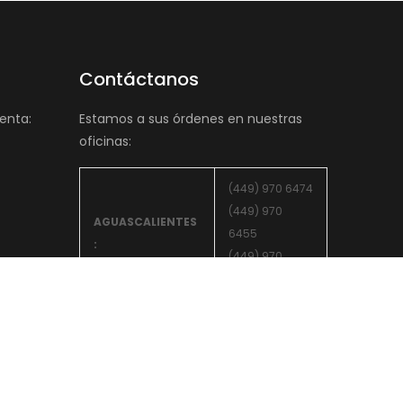
Contáctanos
enta:
Estamos a sus órdenes en nuestras
oficinas:
(449) 970 6474
(449) 970
AGUASCALIENTES
6455
:
(449) 970
5055
ZACATECAS :
(492) 156 3606
(800) 849
LEON:
0602