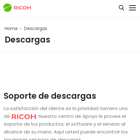
Home
Descargas
Descargas
Navecomp
Tienda
Main Home
Blog
Single Product
Tienda
Pages
Blog Grid
Default Kit
Blog Layouts
About
Soporte de descargas
Favoritos
Contáctanos | Aguascalientes | Zacatecas | León |
Blog Left Sidebar
La satisfacción del cliente es la prioridad número uno
Guanajuato
de
. Nuestro centro de Apoyo le provee el
My Cart
Blog No Sidebar
soporte de los productos, el software y el servicio al
404 Not Found
Wishlist
alcance de su mano. Aquí usted puede encontrar los
Blog Right Sidebar
siguientes servicios de descarga: