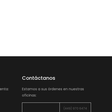
Contáctanos
enta:
Estamos a sus órdenes en nuestras
oficinas:
(449) 970 6474