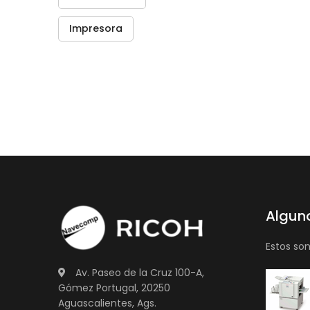
Impresora
Algun
Estos so
Av. Paseo de la Cruz 100-A,
Gómez Portugal, 20250
Aguascalientes, Ags.