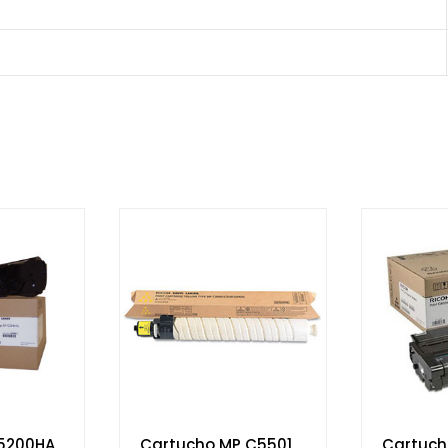
5200HA
Cartucho MP C5501
Cartuch